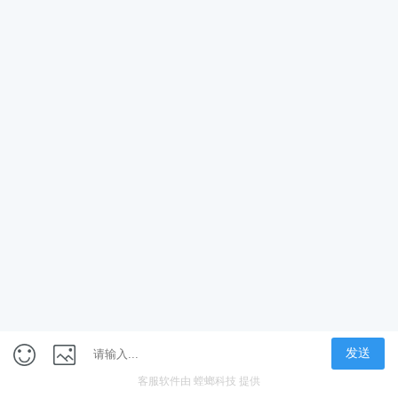
简章:
1篇
学费:
2~6万
简章:
2篇
学费:
2~6万
工商管理（MBA）
简章:
2篇
学费:
2~6万
电脑版
网站地图
京ICP备18050665号-2
Copyright©2010-2023
在职研究生招生信息网
电话咨询
在线报名
在线咨询